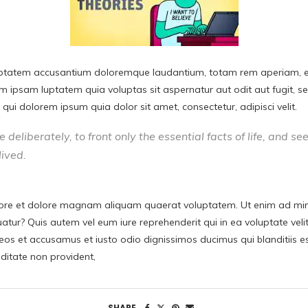
oluptatem accusantium doloremque laudantium, totam rem aperiam, eaq
im ipsam luptatem quia voluptas sit aspernatur aut odit aut fugit, 
ui dolorem ipsum quia dolor sit amet, consectetur, adipisci velit.
deliberately, to front only the essential facts of life, and see
lived.
re et dolore magnam aliquam quaerat voluptatem. Ut enim ad mini
atur? Quis autem vel eum iure reprehenderit qui in ea voluptate veli
eos et accusamus et iusto odio dignissimos ducimus qui blanditiis e
iditate non provident,
SHARE