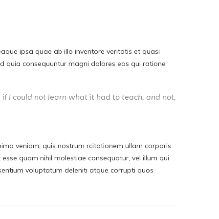
ue ipsa quae ab illo inventore veritatis et quasi
sed quia consequuntur magni dolores eos qui ratione
 if I could not learn what it had to teach, and not,
ma veniam, quis nostrum rcitationem ullam corporis
t esse quam nihil molestiae consequatur, vel illum qui
sentium voluptatum deleniti atque corrupti quos