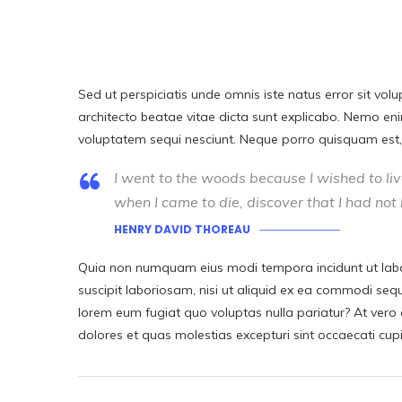
Sed ut perspiciatis unde omnis iste natus error sit v
architecto beatae vitae dicta sunt explicabo. Nemo en
voluptatem sequi nesciunt. Neque porro quisquam est, q
I went to the woods because I wished to live 
when I came to die, discover that I had not 
HENRY DAVID THOREAU
Quia non numquam eius modi tempora incidunt ut labo
suscipit laboriosam, nisi ut aliquid ex ea commodi sequ
lorem eum fugiat quo voluptas nulla pariatur? At vero 
dolores et quas molestias excepturi sint occaecati cup