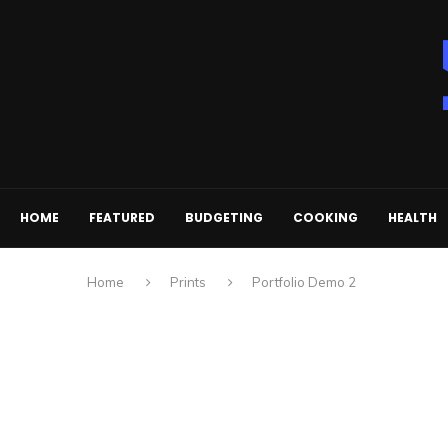
HOME
FEATURED
BUDGETING
COOKING
HEALTH
Home
Prints
Portfolio Demo 2