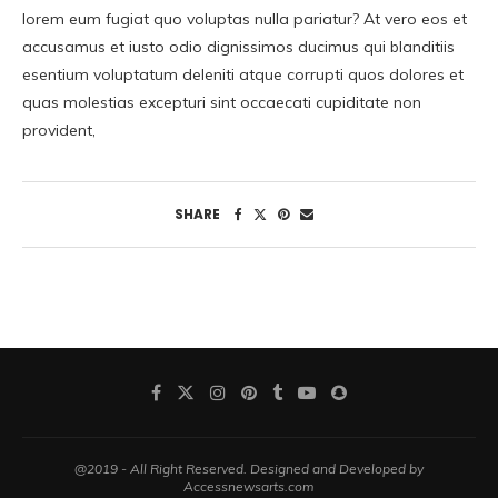
lorem eum fugiat quo voluptas nulla pariatur? At vero eos et
accusamus et iusto odio dignissimos ducimus qui blanditiis
esentium voluptatum deleniti atque corrupti quos dolores et
quas molestias excepturi sint occaecati cupiditate non
provident,
SHARE
@2019 - All Right Reserved. Designed and Developed by
Accessnewsarts.com