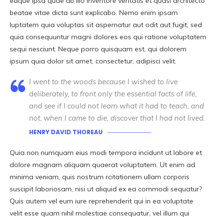
eaque ipsa quae ab illo inventore veritatis et quasi architecto
beatae vitae dicta sunt explicabo. Nemo enim ipsam
luptatem quia voluptas sit aspernatur aut odit aut fugit, sed
quia consequuntur magni dolores eos qui ratione voluptatem
sequi nesciunt. Neque porro quisquam est, qui dolorem
ipsum quia dolor sit amet, consectetur, adipisci velit.
I went to the woods because I wished to live
deliberately, to front only the essential facts of life,
and see if I could not learn what it had to teach, and
not, when I came to die, discover that I had not lived.
HENRY DAVID THOREAU
Quia non numquam eius modi tempora incidunt ut labore et
dolore magnam aliquam quaerat voluptatem. Ut enim ad
minima veniam, quis nostrum rcitationem ullam corporis
suscipit laboriosam, nisi ut aliquid ex ea commodi sequatur?
Quis autem vel eum iure reprehenderit qui in ea voluptate
velit esse quam nihil molestiae consequatur, vel illum qui