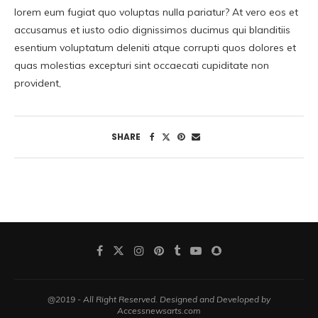
lorem eum fugiat quo voluptas nulla pariatur? At vero eos et
accusamus et iusto odio dignissimos ducimus qui blanditiis
esentium voluptatum deleniti atque corrupti quos dolores et
quas molestias excepturi sint occaecati cupiditate non
provident,
SHARE
@2019 - All Right Reserved. Designed and Developed by
Accessnewsarts.com