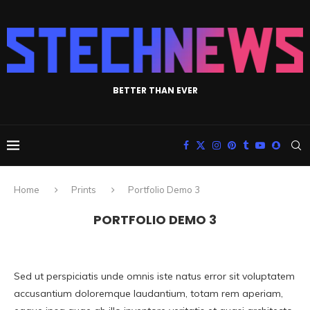
BETTER THAN EVER
Home
Prints
Portfolio Demo 3
PORTFOLIO DEMO 3
Sed ut perspiciatis unde omnis iste natus error sit voluptatem
accusantium doloremque laudantium, totam rem aperiam,