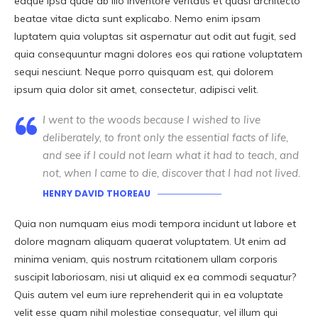
eaque ipsa quae ab illo inventore veritatis et quasi architecto
beatae vitae dicta sunt explicabo. Nemo enim ipsam
luptatem quia voluptas sit aspernatur aut odit aut fugit, sed
quia consequuntur magni dolores eos qui ratione voluptatem
sequi nesciunt. Neque porro quisquam est, qui dolorem
ipsum quia dolor sit amet, consectetur, adipisci velit.
I went to the woods because I wished to live
deliberately, to front only the essential facts of life,
and see if I could not learn what it had to teach, and
not, when I came to die, discover that I had not lived.
HENRY DAVID THOREAU
Quia non numquam eius modi tempora incidunt ut labore et
dolore magnam aliquam quaerat voluptatem. Ut enim ad
minima veniam, quis nostrum rcitationem ullam corporis
suscipit laboriosam, nisi ut aliquid ex ea commodi sequatur?
Quis autem vel eum iure reprehenderit qui in ea voluptate
velit esse quam nihil molestiae consequatur, vel illum qui